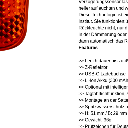
Verzögerungssensor läss
heller aufleuchten und 
Diese Technologie ist e
Institut. Sie funktionier
Rückleuchte nicht, nur d
in der Dämmerung oder i
dann automatisch das Rü
Features
>> Leuchtdauer bis zu 
>> Z-Reflektor
>> USB-C Ladebuchse
>> Li-Ion Akku (300 mAh
>> Optional mit intelli
>> Tagfahrlichtfunktion,
>> Montage an der Satte
>> Spritzwasserschutz 
>> H: 51 mm / B: 29 mm 
>> Gewicht: 36g
>> Prüfzeichen für Deut