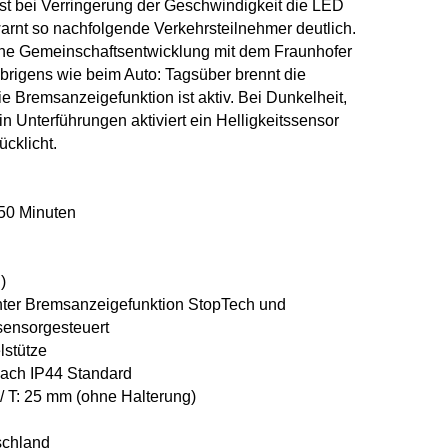
t bei Verringerung der Geschwindigkeit die LED
warnt so nachfolgende Verkehrsteilnehmer deutlich.
ine Gemeinschaftsentwicklung mit dem Fraunhofer
t übrigens wie beim Auto: Tagsüber brennt die
ie Bremsanzeigefunktion ist aktiv. Bei Dunkelheit,
n Unterführungen aktiviert ein Helligkeitssensor
cklicht.
450 Minuten
)
genter Bremsanzeigefunktion StopTech und
 sensorgesteuert
lstütze
nach IP44 Standard
/ T: 25 mm (ohne Halterung)
schland