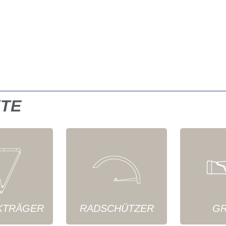
KTE
KTRÄGER
RADSCHÜTZER
GR