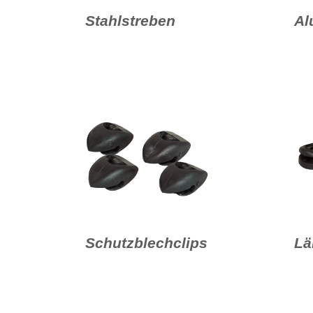
Stahlstreben
Al
Schutzblechclips
Lä