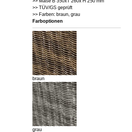
>> Maße B 350xT 260x H 250 mm
>> TÜV/GS geprüft
>> Farben: braun, grau
Farboptionen
braun
grau