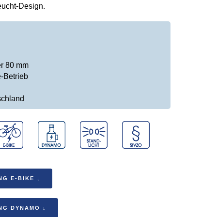
eucht-Design.
er 80 mm
-Betrieb
schland
G E-BIKE ↓
NG DYNAMO ↓