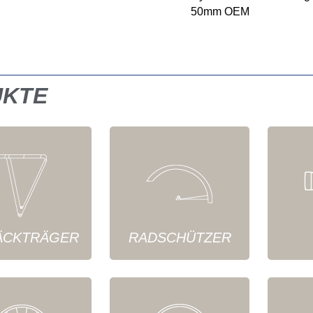
50mm OEM
UKTE
ÄCKTRÄGER
RADSCHÜTZER