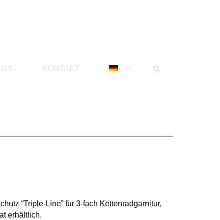
ADS
KONTAKT
hutz “Triple-Line” für 3-fach Kettenradgarnitur,
t erhältlich.