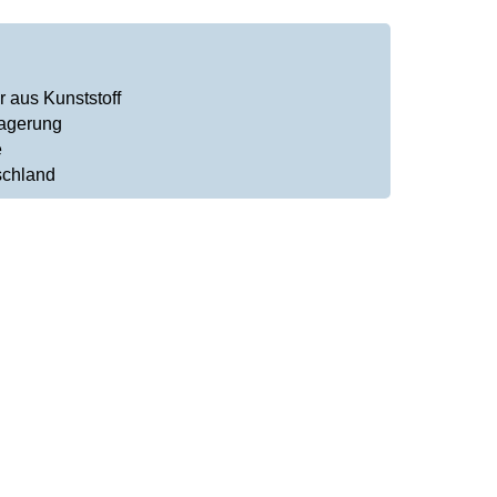
 aus Kunststoff
lagerung
e
schland